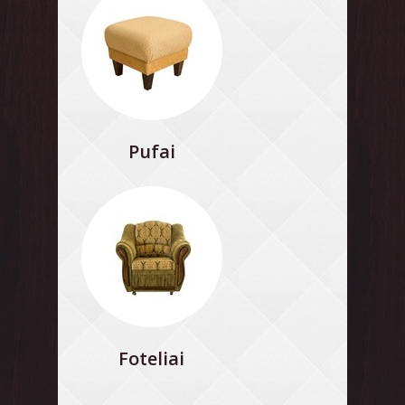
Pufai
Foteliai