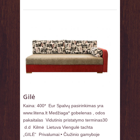
Gilė
Kaina: 400* Eur Spalvų pasirinkimas yra
www.litena.lt Medžiaga* gobelenas , odos
pakaitalas Vidutinis pristatymo terminas30
d.d Kilmė Lietuva Viengulė tachta
„GILĖ“ Privalumai:• Čiužinio gamyboje