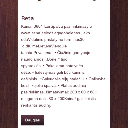
Beta
Kaina: 360* EurSpalvų pasirinkimasyra
www.litena.ltMedžiagagobelenas , eko
odaVidutinis pristatymo terminas30
d.dKilmėLietuvaViengulė
tachta Privalumai: • Čiužinio gamyboje
naudojamos „Bonell“ tipo
spyruoklės. • Pakeliama patalynės
dėžė. • Išdėstymas gali būti kairinis,
dešininis. •Galvugalis trijų padėčių. • Galimybė
keisti kojelių spalvą. • Platus audinių
pasirinkimas. Išmatavimai: 200 x 80 x 88H;
miegama dalis:80 x 200Kaina* gali keistis
renkantis audinį.
Daugiau