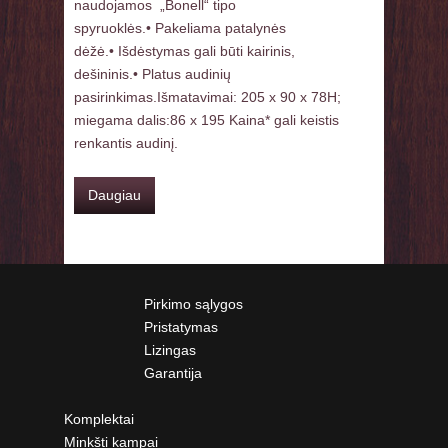
naudojamos „Bonell“ tipo
spyruoklės.• Pakeliama patalynės
dėžė.• Išdėstymas gali būti kairinis,
dešininis.• Platus audinių
pasirinkimas.Išmatavimai: 205 x 90 x 78H;
miegama dalis:86 x 195 Kaina* gali keistis
renkantis audinį.
Daugiau
Pirkimo sąlygos
Pristatymas
Lizingas
Garantija
Komplektai
Minkšti kampai