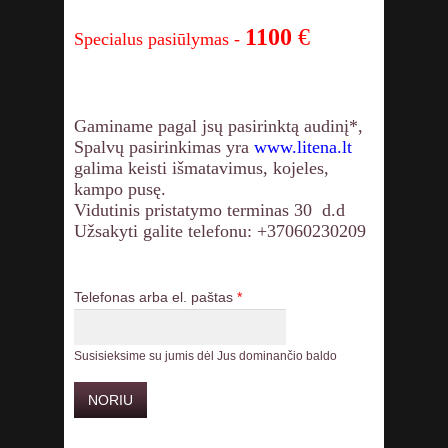
1100
€
Specialus pasiūlymas -
Gaminame pagal jsų pasirinktą audinį*,
Spalvų pasirinkimas yra
www.litena.lt
galima keisti išmatavimus, kojeles,
kampo pusę.
Vidutinis pristatymo terminas 30 d.d
Užsakyti galite telefonu: +37060230209
Telefonas arba el. paštas
*
Susisieksime su jumis dėl Jus dominančio baldo